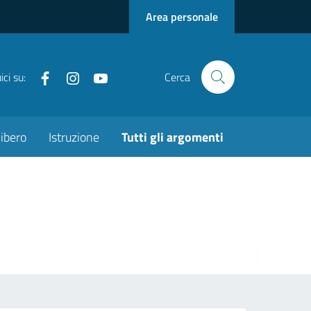
Area personale
Facebook
instagram
youtube
ci su:
Cerca
ibero
Istruzione
Tutti gli argomenti