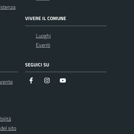
istenza
VIVERE IL COMUNE
Luoghi
Eventi
SEGUICI SU
Facebook
instagram
youtube
arente
bilità
del sito