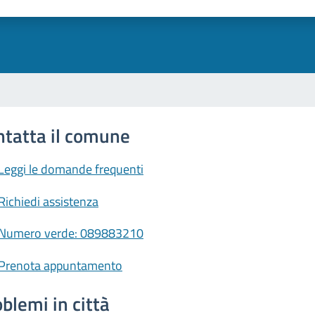
uta 1 stelle su 5
Valuta 2 stelle su 5
Valuta 3 stelle su 5
Valuta 4 stelle su 5
Valuta 5 stelle su 5
ntatta il comune
Leggi le domande frequenti
Richiedi assistenza
Numero verde: 089883210
Prenota appuntamento
blemi in città