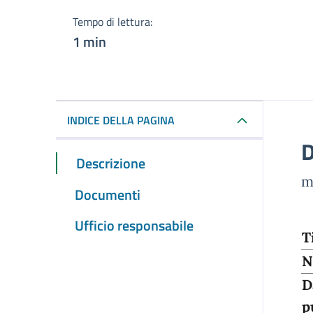
Tempo di lettura:
1 min
INDICE DELLA PAGINA
D
Descrizione
m
Documenti
Ufficio responsabile
T
N
D
p