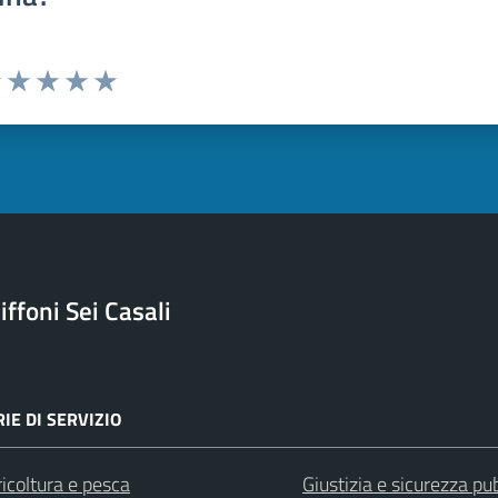
uta 1 stelle su 5
Valuta 2 stelle su 5
Valuta 3 stelle su 5
Valuta 4 stelle su 5
Valuta 5 stelle su 5
ffoni Sei Casali
IE DI SERVIZIO
icoltura e pesca
Giustizia e sicurezza pu