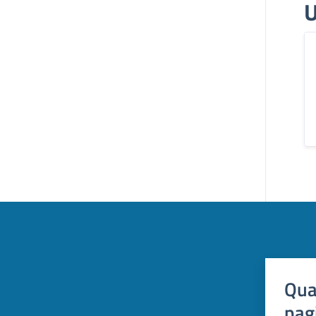
U
Qua
pag