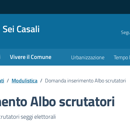
 Sei Casali
Segui
i
Vivere il Comune
Urbanizzazione
Tempo l
ti
/
Modulistica
/
Domanda inserimento Albo scrutatori
nto Albo scrutatori
nto pubblico
tatori seggi elettorali