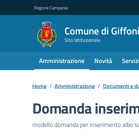
Regione Campania
Comune di Giffoni
Sito Istituzionale
Amministrazione
Novità
Serviz
Home
/
Amministrazione
/
Documenti e da
Domanda inserime
Dettagli del docume
modello domanda per inserimento albo scru