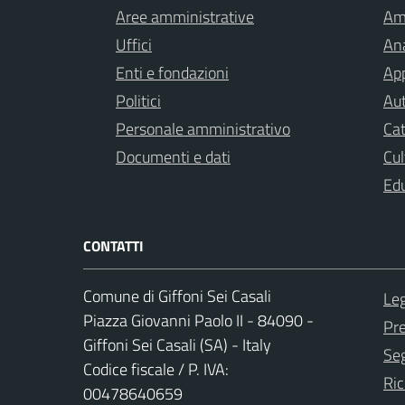
Aree amministrative
Am
Uffici
Ana
Enti e fondazioni
App
Politici
Aut
Personale amministrativo
Cat
Documenti e dati
Cul
Ed
CONTATTI
Comune di Giffoni Sei Casali
Leg
Piazza Giovanni Paolo II - 84090 -
Pr
Giffoni Sei Casali (SA) - Italy
Seg
Codice fiscale / P. IVA:
Ric
00478640659