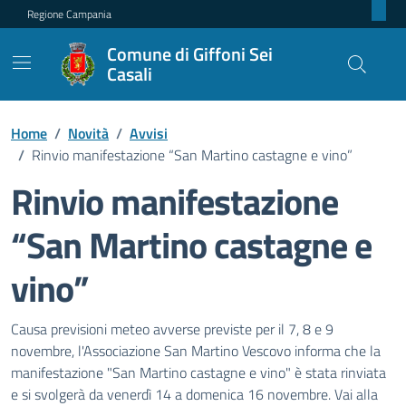
Regione Campania
Comune di Giffoni Sei
Casali
Home
/
Novità
/
Avvisi
/
Rinvio manifestazione “San Martino castagne e vino”
Rinvio manifestazione
“San Martino castagne e
vino”
Dettagli della notizia
Causa previsioni meteo avverse previste per il 7, 8 e 9
novembre, l'Associazione San Martino Vescovo informa che la
manifestazione "San Martino castagne e vino" è stata rinviata
e si svolgerà da venerdì 14 a domenica 16 novembre. Vai alla