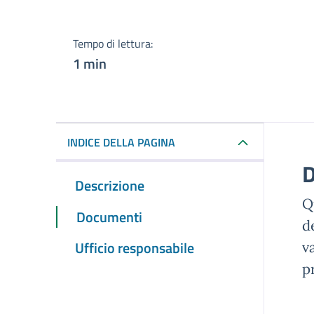
Tempo di lettura:
1 min
INDICE DELLA PAGINA
D
Descrizione
Q
Documenti
d
Ufficio responsabile
v
p