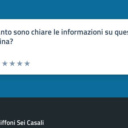
nto sono chiare le informazioni su que
ina?
uta 1 stelle su 5
Valuta 2 stelle su 5
Valuta 3 stelle su 5
Valuta 4 stelle su 5
Valuta 5 stelle su 5
ffoni Sei Casali