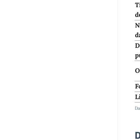
T
d
N
d
D
p
O
F
L
Da
D