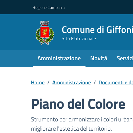
Regione Campania
Comune di Giffoni
Sito Istituzionale
Amministrazione
Novità
Serviz
Home
/
Amministrazione
/
Documenti e da
Piano del Colore
Dettagli del docume
Strumento per armonizzare i colori urbani,
migliorare l'estetica del territorio.