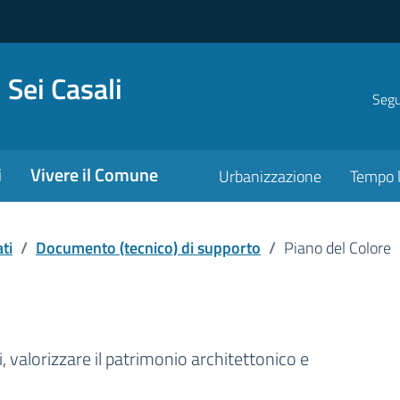
 Sei Casali
Segui
i
Vivere il Comune
Urbanizzazione
Tempo l
ti
/
Documento (tecnico) di supporto
/
Piano del Colore
nto pubblico
 valorizzare il patrimonio architettonico e