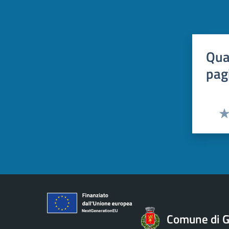
Qua
pag
Val
Comune di Gi