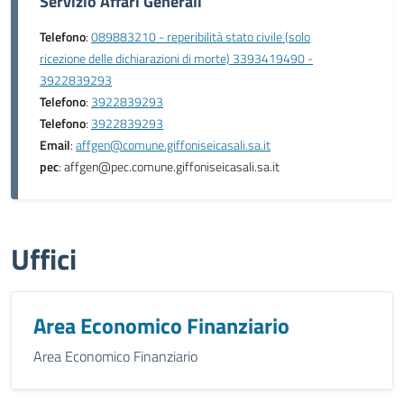
Servizio Affari Generali
Telefono
:
089883210 - reperibilità stato civile (solo
ricezione delle dichiarazioni di morte) 3393419490 -
3922839293
Telefono
:
3922839293
Telefono
:
3922839293
Email
:
affgen@comune.giffoniseicasali.sa.it
pec
: affgen@pec.comune.giffoniseicasali.sa.it
Uffici
Area Economico Finanziario
Area Economico Finanziario