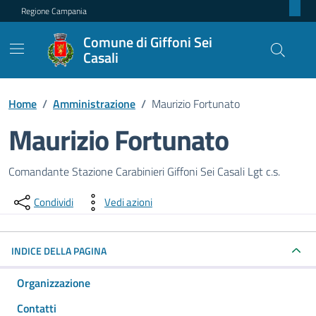
Regione Campania
Comune di Giffoni Sei
Casali
Home
/
Amministrazione
/
Maurizio Fortunato
Maurizio Fortunato
Dettagli della persona pubblica
Comandante Stazione Carabinieri Giffoni Sei Casali Lgt c.s.
Condividi
Vedi azioni
INDICE DELLA PAGINA
Organizzazione
Contatti