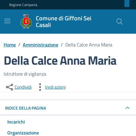
Regione Campania
Comune di Giffoni Sei
Casali
Home
/
Amministrazione
/
Della Calce Anna Maria
Della Calce Anna Maria
Dettagli della persona pubblica
Istruttore di vigilanza
Condividi
Vedi azioni
INDICE DELLA PAGINA
Incarichi
Organizzazione