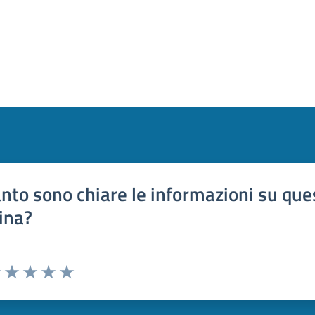
nto sono chiare le informazioni su que
ina?
uta 1 stelle su 5
Valuta 2 stelle su 5
Valuta 3 stelle su 5
Valuta 4 stelle su 5
Valuta 5 stelle su 5