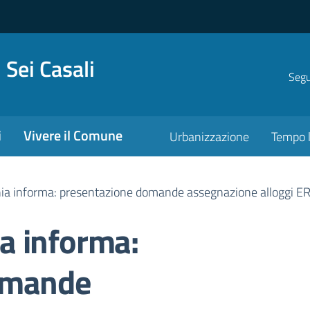
 Sei Casali
Segui
i
Vivere il Comune
Urbanizzazione
Tempo l
a informa: presentazione domande assegnazione alloggi E
a informa:
omande