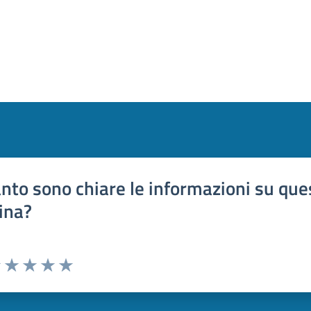
nto sono chiare le informazioni su que
ina?
uta 1 stelle su 5
Valuta 2 stelle su 5
Valuta 3 stelle su 5
Valuta 4 stelle su 5
Valuta 5 stelle su 5