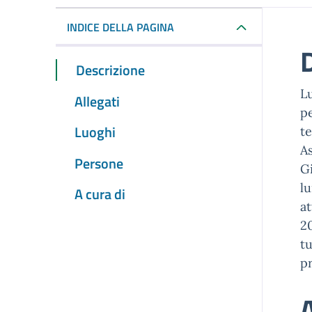
INDICE DELLA PAGINA
Descrizione
Lu
Allegati
pe
Luoghi
t
As
Persone
Gi
lu
A cura di
at
20
tu
pr
A