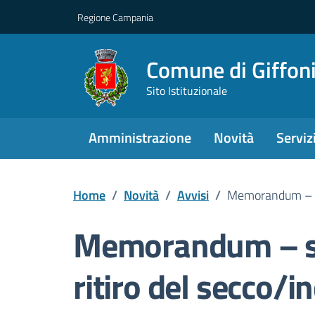
Regione Campania
Comune di Giffoni
Sito Istituzionale
Amministrazione
Novità
Serviz
Home
/
Novità
/
Avvisi
/
Memorandum – sab
Memorandum – sa
ritiro del secco/i