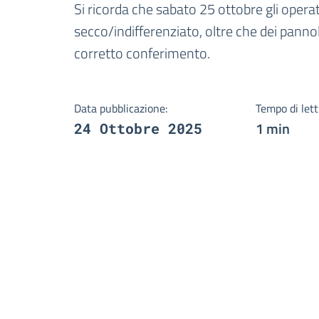
Dettagli della notizi
Si ricorda che sabato 25 ottobre gli operat
secco/indifferenziato, oltre che dei pannoli
corretto conferimento.
Data pubblicazione:
Tempo di lett
1 min
24 Ottobre 2025