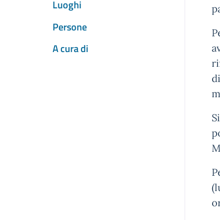
Luoghi
p
Persone
P
A cura di
a
r
d
m
S
p
M
P
(
o