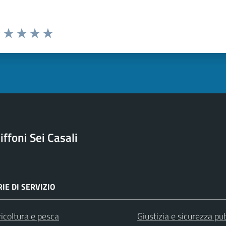
uta 1 stelle su 5
Valuta 2 stelle su 5
Valuta 3 stelle su 5
Valuta 4 stelle su 5
Valuta 5 stelle su 5
ffoni Sei Casali
IE DI SERVIZIO
icoltura e pesca
Giustizia e sicurezza pu