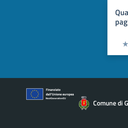
Qua
pag
Val
Comune di Gi