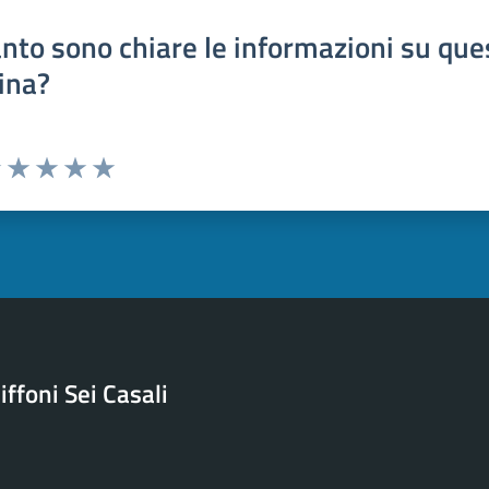
nto sono chiare le informazioni su que
ina?
uta 1 stelle su 5
Valuta 2 stelle su 5
Valuta 3 stelle su 5
Valuta 4 stelle su 5
Valuta 5 stelle su 5
ffoni Sei Casali