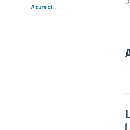
D
A cura di
A