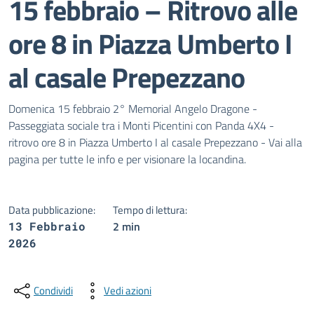
15 febbraio – Ritrovo alle
ore 8 in Piazza Umberto I
al casale Prepezzano
Dettagli della notizia
Domenica 15 febbraio 2° Memorial Angelo Dragone -
Passeggiata sociale tra i Monti Picentini con Panda 4X4 -
ritrovo ore 8 in Piazza Umberto I al casale Prepezzano - Vai alla
pagina per tutte le info e per visionare la locandina.
Data pubblicazione:
Tempo di lettura:
2 min
13 Febbraio
2026
Condividi
Vedi azioni