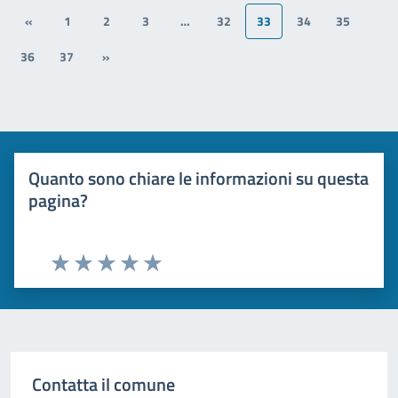
«
1
2
3
…
32
33
34
35
36
37
»
Quanto sono chiare le informazioni su questa
pagina?
Valuta 1 stelle su 5
Valuta 2 stelle su 5
Valuta 3 stelle su 5
Valuta 4 stelle su 5
Valuta 5 stelle su 5
Contatta il comune