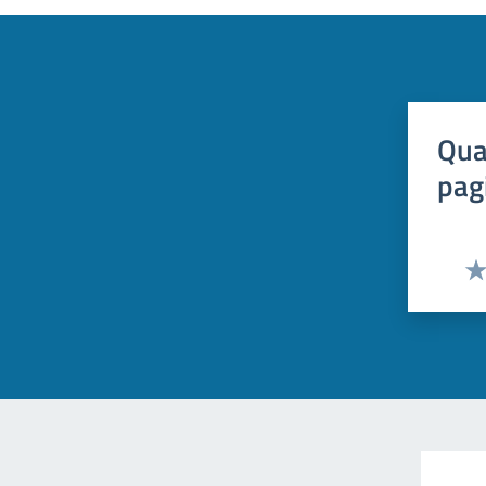
Qua
pag
Val