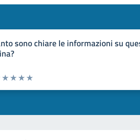
nto sono chiare le informazioni su que
ina?
uta 1 stelle su 5
Valuta 2 stelle su 5
Valuta 3 stelle su 5
Valuta 4 stelle su 5
Valuta 5 stelle su 5