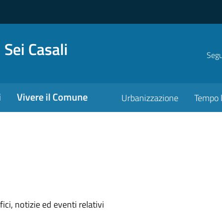
 Sei Casali
Segui
i
Vivere il Comune
Urbanizzazione
Tempo l
'argomento
ci, notizie ed eventi relativi