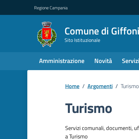
Regione Campania
Comune di Giffoni
Sito Istituzionale
Amministrazione
Novità
Serviz
Home
/
Argomenti
/
Turismo
Turismo
Dettagli dell
Servizi comunali, documenti, uffi
a Turismo