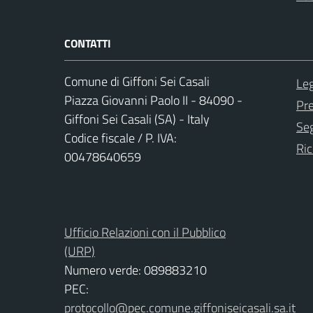
CONTATTI
Comune di Giffoni Sei Casali
Leg
Piazza Giovanni Paolo II - 84090 -
Pr
Giffoni Sei Casali (SA) - Italy
Seg
Codice fiscale / P. IVA:
Ric
00478640659
Ufficio Relazioni con il Pubblico
(URP)
Numero verde: 089883210
PEC:
protocollo@pec.comune.giffoniseicasali.sa.it