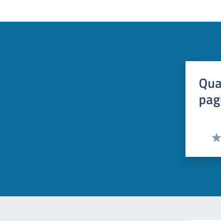
Qua
pag
Val