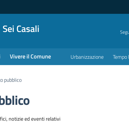
 Sei Casali
Segui
i
Vivere il Comune
Urbanizzazione
Tempo l
to pubblico
bblico
'argomento
ci, notizie ed eventi relativi