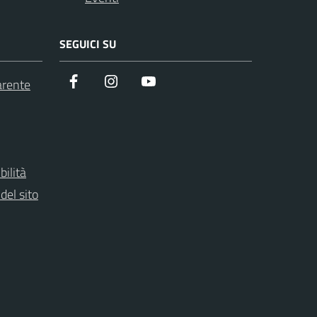
SEGUICI SU
Facebook
instagram
youtube
arente
bilità
del sito