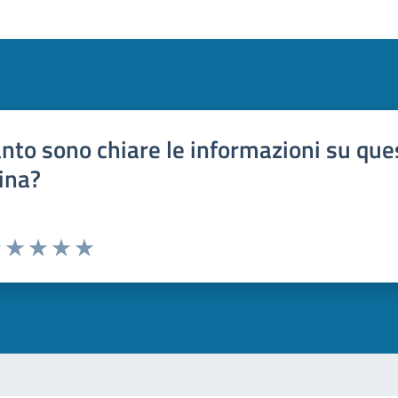
nto sono chiare le informazioni su que
ina?
uta 1 stelle su 5
Valuta 2 stelle su 5
Valuta 3 stelle su 5
Valuta 4 stelle su 5
Valuta 5 stelle su 5