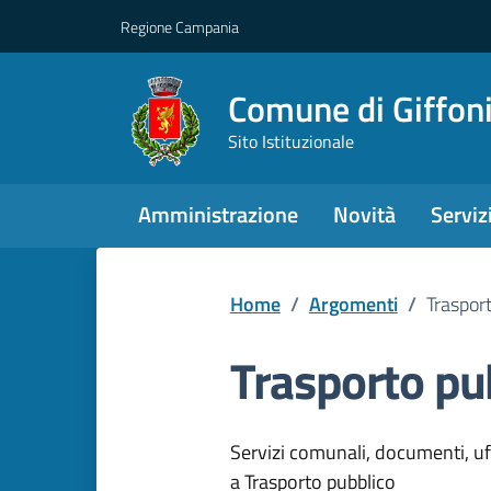
Regione Campania
Comune di Giffoni
Sito Istituzionale
Amministrazione
Novità
Serviz
Home
/
Argomenti
/
Traspor
Trasporto pu
Dettagli dell
Servizi comunali, documenti, uffi
a Trasporto pubblico